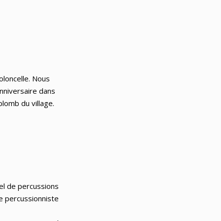
ioloncelle. Nous
anniversaire dans
plomb du village.
el de percussions
le percussionniste