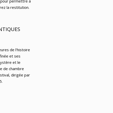
, pour permettre à
z la restitution.
NTIQUES
res de l’histoire
finée et ses
ystère et le
que de chambre
stival, dirigée par
5.